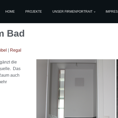
HOME
PROJEKTE
UNSER FIRMENPORTRAIT
IMPRE
im Bad
bel
|
Regal
gänzt die
tquelle. Das
n Raum auch
mehr